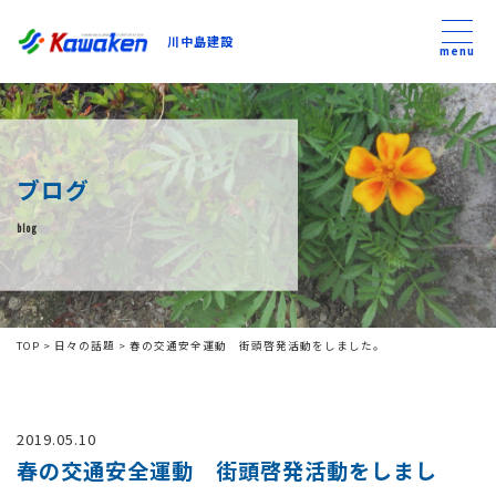
川中島建設
川中島建設
menu
トップ
ブログ
トピックス
blog
事業内容
私たちについて
TOP
>
日々の話題
>
春の交通安全運動 街頭啓発活動をしました。
会社方針
2019.05.10
コンテンツ
春の交通安全運動 街頭啓発活動をしまし