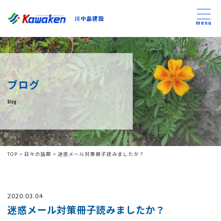
川中島建設
川中島建設
menu
トップ
ブログ
トピックス
blog
事業内容
私たちについて
TOP
>
日々の話題
>
迷惑メール対策冊子読みましたか？
会社方針
2020.03.04
コンテンツ
迷惑メール対策冊子読みましたか？