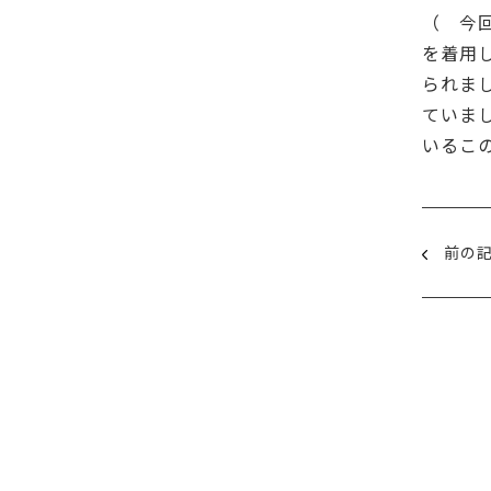
（ 今
を着用
られま
ていま
いるこ
前の