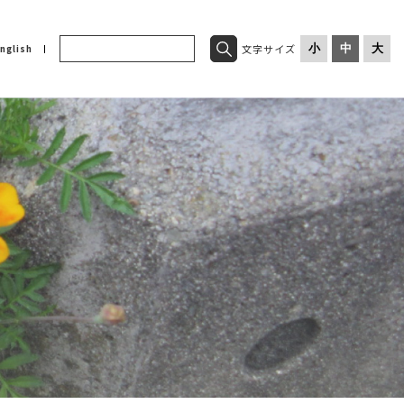
文字サイズ
小
中
大
nglish