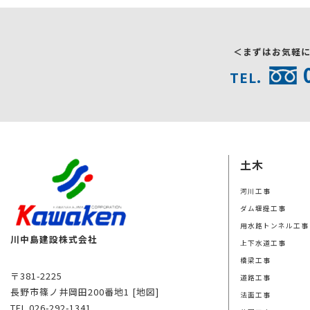
＜まずはお気軽
TEL.
土木
河川工事
ダム堰提工事
用水路トンネル工事
川中島建設株式会社
上下水道工事
橋梁工事
〒381-2225
道路工事
長野市篠ノ井岡田200番地1
[地図]
法面工事
TEL.026-292-1341