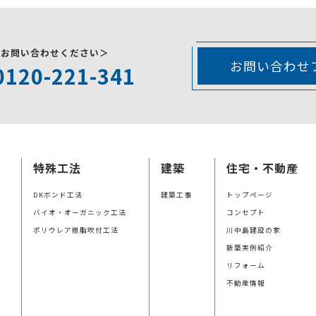
にお問い合わせください＞
お問い合わせ
0120-221-341
特殊工法
建築
住宅・不動産
DKボンド工法
建築工事
トップページ
バイオ・オーガニック工法
コンセプト
ポリウレア樹脂吹付工法
川中島建設の家
新築実例紹介
リフォーム
不動産情報