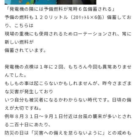
「発電機の隣には予備燃料が常時６缶備蓄される」
予備の燃料も１２０リットル（20ﾘｯﾄﾙ×6缶）備蓄してお
り、こちらは
現場の重機にも使用されるためローテーションされ、常に
新しい燃料が
備蓄されています。
発電機の点検は１年に２回、もちろん今回も異常ありませ
んでした。
もしもの事は起こらないかもしれませんが、昨今さまざま
な災害が発生しており
いつ自分も被災者になるかわからない時代です。日頃の備
えが大切ですね。
例年８月３１日～９月１日付近は台風の襲来が多いとされ
る二百十日にあたり、
防災の日は「災害への備えを怠らないように」との戒めも