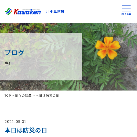
川中島建設
川中島建設
menu
トップ
ブログ
トピックス
blog
事業内容
私たちについて
TOP
>
日々の話題
>
本日は防災の日
会社方針
2021.09.01
コンテンツ
本日は防災の日