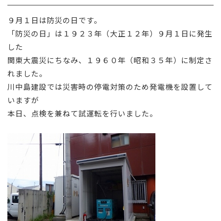
採用情報
９月１日は防災の日です。
「防災の日」は１９２３年（大正１２年）９月１日に発生
お問い合わせ
した
関東大震災にちなみ、１９６０年（昭和３５年）に制定さ
れました。
川中島建設では災害時の停電対策のため発電機を設置して
いますが
本日、点検を兼ねて試運転を行いました。