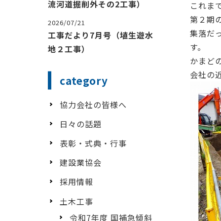
流河道掘削外その2工事）
これま
第２期の
2026/07/21
集落だ
工事だより7月号（埴生遊水
す。
地２工事）
かまど
会社の
category
協力会社の皆様へ
日々の話題
表彰・式典・行事
建設業協会
採用情報
土木工事
令和7年度 国補急傾斜