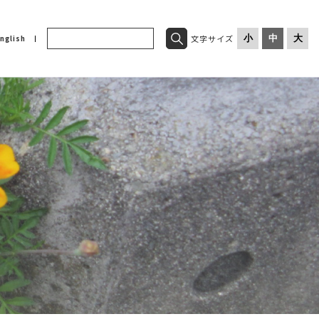
文字サイズ
小
中
大
nglish