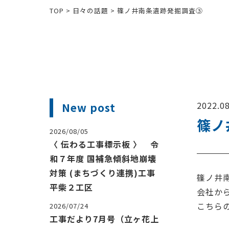
TOP
>
日々の話題
>
篠ノ井南条遺跡発掘調査③
2022.08
New post
篠ノ
2026/08/05
〈 伝わる工事標示板 〉 令
和７年度 国補急傾斜地崩壊
対策 (まちづくり連携)工事
篠ノ井
平柴２工区
会社か
こちら
2026/07/24
工事だより7月号（立ヶ花上