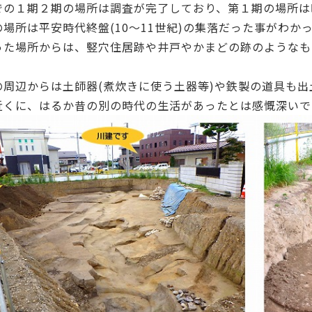
での１期２期の場所は調査が完了しており、第１期の場所は
場所は平安時代終盤(10～11世紀)の集落だった事がわか
った場所からは、竪穴住居跡や井戸やかまどの跡のようなも
の周辺からは土師器(煮炊きに使う土器等)や鉄製の道具も出
近くに、はるか昔の別の時代の生活があったとは感慨深いで