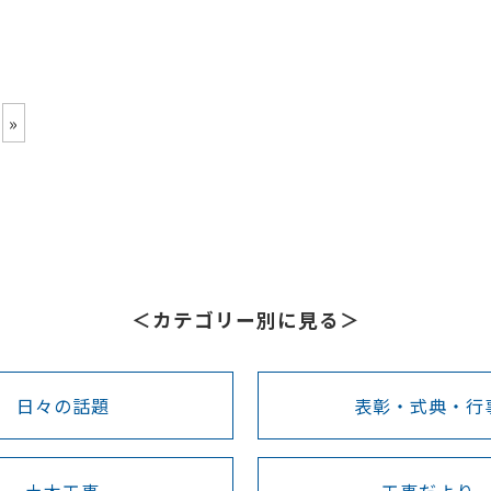
»
＜カテゴリー別に見る＞
日々の話題
表彰・式典・行
土木工事
工事だより