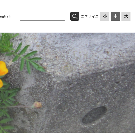
文字サイズ
小
中
大
nglish