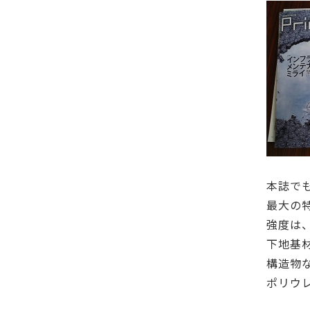
本誌で
最大の
強度は
下地基
構造物
ポリウ