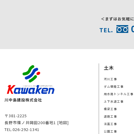
＜まずはお気軽
TEL.
土木
河川工事
ダム堰提工事
用水路トンネル工事
川中島建設株式会社
上下水道工事
橋梁工事
〒381-2225
道路工事
長野市篠ノ井岡田200番地1
[地図]
法面工事
TEL.026-292-1341
公園工事