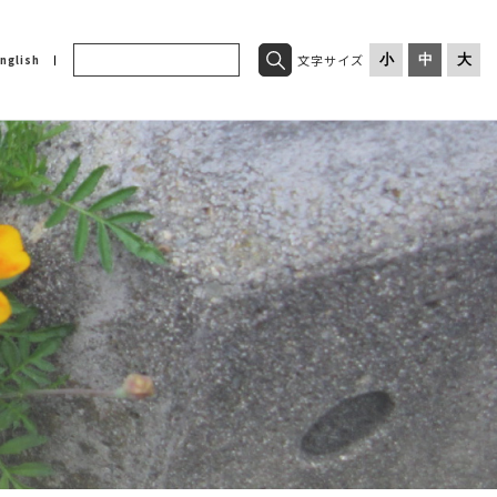
文字サイズ
小
中
大
nglish