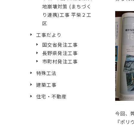
地崩壊対策 (まちづく
り連携)工事 平柴２工
区
工事だより
国交省発注工事
長野県発注工事
市町村発注工事
特殊工法
建築工事
住宅・不動産
今回、
『ポリ