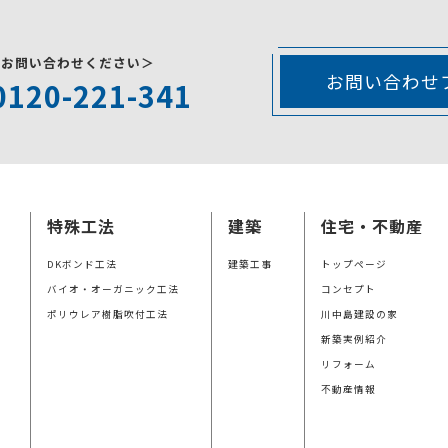
にお問い合わせください＞
お問い合わせ
0120-221-341
特殊工法
建築
住宅・不動産
DKボンド工法
建築工事
トップページ
バイオ・オーガニック工法
コンセプト
ポリウレア樹脂吹付工法
川中島建設の家
新築実例紹介
リフォーム
不動産情報