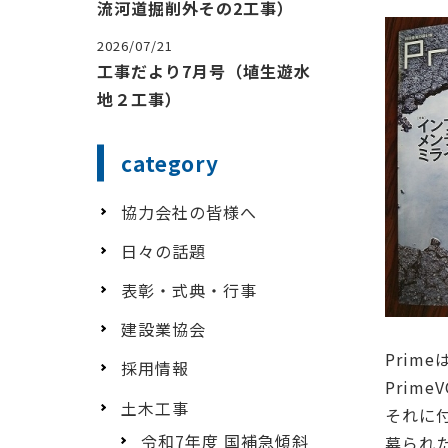
流河道掘削外その2工事）
2026/07/21
工事だより7月号（埴生遊水
地２工事）
category
協力会社の皆様へ
日々の話題
表彰・式典・行事
建設業協会
Prim
採用情報
Prim
土木工事
それに
令和7年度 国補急傾斜
募られ