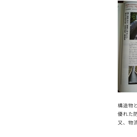
構造物
優れた
又、物