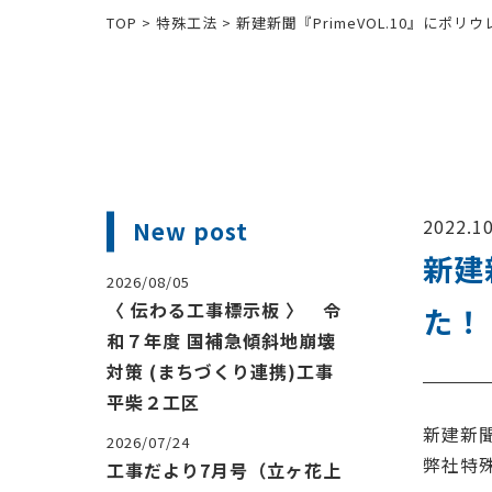
TOP
>
特殊工法
>
新建新聞『PrimeVOL.10』にポ
2022.10
New post
新建
2026/08/05
〈 伝わる工事標示板 〉 令
た！
和７年度 国補急傾斜地崩壊
対策 (まちづくり連携)工事
平柴２工区
新建新聞
2026/07/24
弊社特
工事だより7月号（立ヶ花上