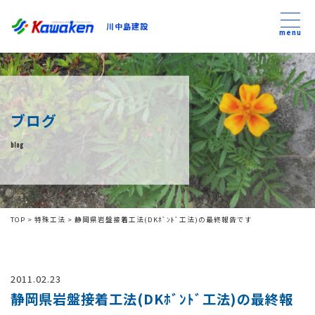
川中島建設
川中島建設
menu
トップ
ブログ
トピックス
blog
事業内容
私たちについて
TOP
>
特殊工法
>
静岡県岩盤接着工法(DKﾎﾞﾝﾄﾞ工法)の最終報告です
会社方針
2011.02.23
コンテンツ
静岡県岩盤接着工法(DKﾎﾞﾝﾄﾞ工法)の最終報