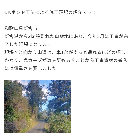
採用情報
DKボンド工法による施工現場の紹介です！
お問い合わせ
和歌山県新宮市。
新宮港から3㎞程離れた山林地にあり、今年2月に工事が完
了した現場になります。
現場へと向かう山道は、車1台がやっと通れるほどの幅し
かなく、急カーブが数ヶ所もあることから工事資材の搬入
には慎重さを要しました。