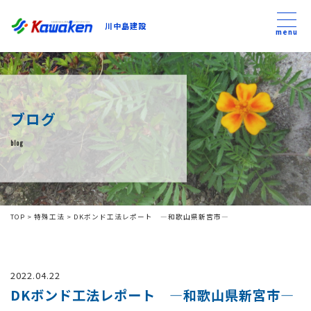
川中島建設
川中島建設
menu
トップ
ブログ
トピックス
blog
事業内容
私たちについて
TOP
>
特殊工法
>
DKボンド工法レポート ―和歌山県新宮市―
会社方針
2022.04.22
コンテンツ
DKボンド工法レポート ―和歌山県新宮市―