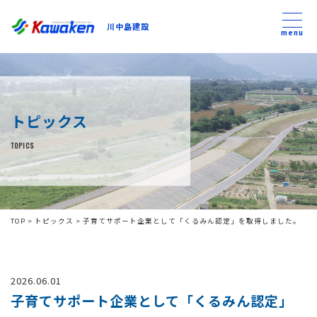
川中島建設
川中島建設
menu
トップ
トピックス
トピックス
TOPICS
事業内容
私たちについて
TOP
>
トピックス
>
子育てサポート企業として「くるみん認定」を取得しました。
会社方針
2026.06.01
コンテンツ
子育てサポート企業として「くるみん認定」