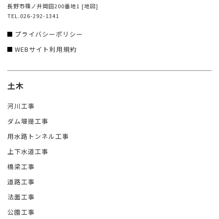
長野市篠ノ井岡田200番地1
[地図]
TEL.026-292-1341
プライバシーポリシー
WEBサイト利用規約
土木
河川工事
ダム堰提工事
用水路トンネル工事
上下水道工事
橋梁工事
道路工事
法面工事
公園工事