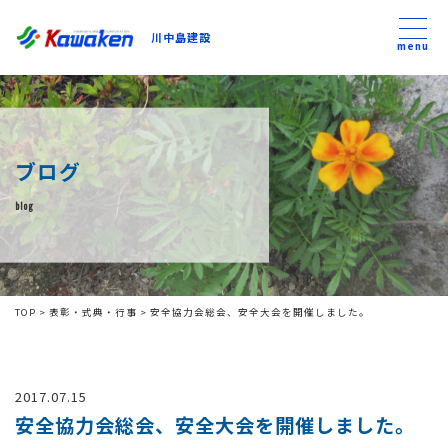
川中島建設
川中島建設
menu
トップ
ブログ
トピックス
blog
事業内容
私たちについて
TOP
>
表彰・式典・行事
>
安全協力会総会、安全大会を開催しました。
会社方針
2017.07.15
コンテンツ
安全協力会総会、安全大会を開催しました。