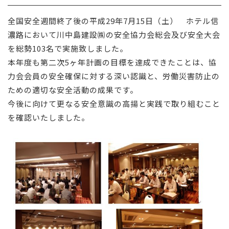
採用情報
全国安全週間終了後の平成29年7月15日（土） ホテル信
濃路において川中島建設㈱の安全協力会総会及び安全大会
お問い合わせ
を総勢103名で実施致しました。
本年度も第二次5ヶ年計画の目標を達成できたことは、協
力会会員の安全確保に対する深い認識と、労働災害防止の
ための適切な安全活動の成果です。
今後に向けて更なる安全意識の高揚と実践で取り組むこと
を確認いたしました。