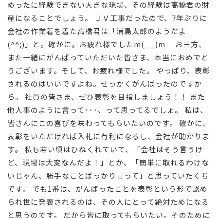
めったに経験できない大きな現場、その経験は高橋君の財
産になることでしょう。 ＪＶ工事だったので、7年ぶりに
会社の作業着を着た高橋君は「浦島太郎のようだよ
(^^;)」と。確かに。お疲れ様でしたm(_ _)m お三方、
また一緒にがんばっていただいた皆さま、本当におめでと
うございます。そして、お疲れ様でした。 やっぱり、表彰
されるのはいいですよね。せっかくがんばったのですか
ら。 社員の皆さま、ぜひ表彰を目指しましょう！！ また
他人事のように言って･･･、って思ってるでしょ。 私は、
皆さんにこの喜びを味わってもらいたいのです。 確かに、
表彰をいただければ入札に有利になるし、会社が助かりま
す。 私も若い頃はひねくれていて、「会社はそう言うけ
ど、現場は大変なんだよ！」とか、「簡単に取れるわけな
いじゃん、勝手なことばっかり言って」と思っていたくち
です。 でも1番は、がんばったことを表彰という形で認め
られ世に発表されるのは、その人にとって絶対ためになる
と思うのです。 だから皆に取ってもらいたい。そのために