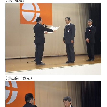
（小川社長）
（小出宗一さん）