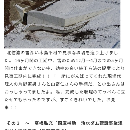
北信濃の雪深い木島平村で見事な堰堤を造り上げまし
た。 16ヶ月間の工期中、雪のため12月～4月までの5ヶ月
間は仕事ができない中、効率の良い施工方法の提案により
見事工期内に完成！！ 「一緒にがんばってくれた現場代
理人の片野道男さんと山嵜仁さんの手柄だ」と小出さんは
おっしゃってましたよ。 私、完成した堰堤のてっぺんに立
たせてもらったのですが、すごくきれいでした。お見
事！！
その３ ～ 高橋弘充「国庫補助 治水ダム建設事業浅