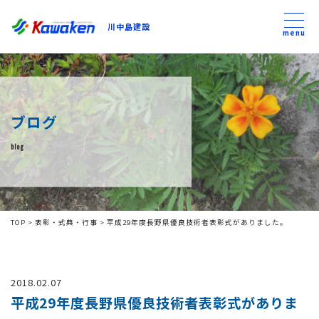
川中島建設
川中島建設
menu
トップ
ブログ
トピックス
blog
事業内容
私たちについて
TOP
>
表彰・式典・行事
>
平成29年度長野県優良技術者表彰式がありました。
会社方針
2018.02.07
コンテンツ
平成29年度長野県優良技術者表彰式がありま