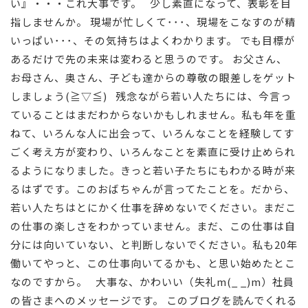
い』・・・これ大事です。 少し素直になって、表彰を目
指しませんか。 現場が忙しくて･･･、現場をこなすのが精
いっぱい･･･、その気持ちはよくわかります。 でも目標が
あるだけで先の未来は変わると思うのです。 お父さん、
お母さん、奥さん、子ども達からの尊敬の眼差しをゲット
しましょう(≧▽≦) 残念ながら若い人たちには、今言っ
ていることはまだわからないかもしれません。私も年を重
ねて、いろんな人に出会って、いろんなことを経験してす
ごく考え方が変わり、いろんなことを素直に受け止められ
るようになりました。きっと若い子たちにもわかる時が来
るはずです。このおばちゃんが言ってたことを。だから、
若い人たちはとにかく仕事を辞めないでください。まだこ
の仕事の楽しさをわかっていません。まだ、この仕事は自
分には向いていない、と判断しないでください。私も20年
働いてやっと、この仕事向いてるかも、と思い始めたとこ
なのですから。 大事な、かわいい（失礼m(_ _)m）社員
の皆さまへのメッセージです。 このブログを読んでくれる