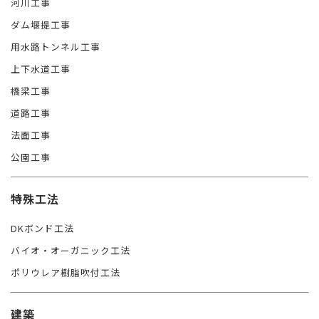
河川工事
ダム堰提工事
用水路トンネル工事
上下水道工事
橋梁工事
道路工事
法面工事
公園工事
特殊工法
DKボンド工法
バイオ・オーガニック工法
ポリウレア樹脂吹付工法
建築