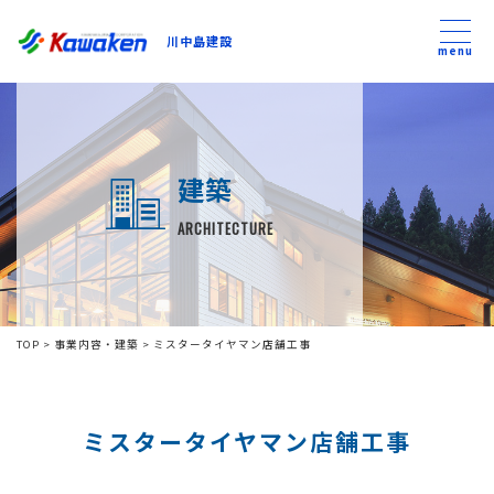
川中島建設
川中島建設
menu
トップ
建築
トピックス
ARCHITECTURE
事業内容
私たちについて
TOP
>
事業内容・建築
>
ミスタータイヤマン店舗工事
会社方針
ミスタータイヤマン店舗工事
コンテンツ