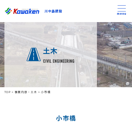
川中島建設
川中島建設
menu
トップ
土木
トピックス
CIVIL ENGINEERING
事業内容
私たちについて
TOP
>
事業内容・土木
>
小市橋
会社方針
小市橋
コンテンツ