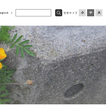
文字サイズ
小
中
大
nglish