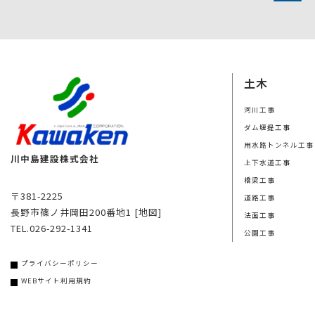
土木
河川工事
ダム堰提工事
用水路トンネル工事
川中島建設株式会社
上下水道工事
橋梁工事
〒381-2225
道路工事
長野市篠ノ井岡田200番地1
[地図]
法面工事
TEL.026-292-1341
公園工事
プライバシーポリシー
WEBサイト利用規約