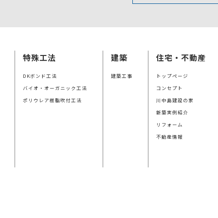
特殊工法
建築
住宅・不動産
DKボンド工法
建築工事
トップページ
バイオ・オーガニック工法
コンセプト
ポリウレア樹脂吹付工法
川中島建設の家
新築実例紹介
リフォーム
不動産情報