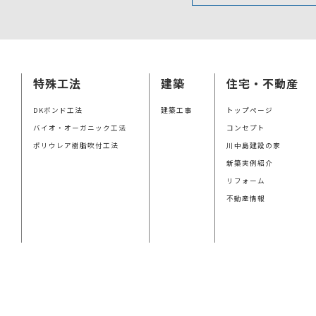
特殊工法
建築
住宅・不動産
DKボンド工法
建築工事
トップページ
バイオ・オーガニック工法
コンセプト
ポリウレア樹脂吹付工法
川中島建設の家
新築実例紹介
リフォーム
不動産情報