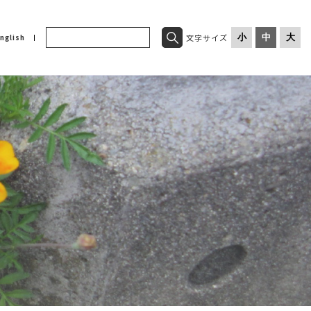
文字サイズ
小
中
大
nglish