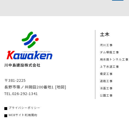
土木
河川工事
ダム堰提工事
用水路トンネル工事
川中島建設株式会社
上下水道工事
橋梁工事
〒381-2225
道路工事
長野市篠ノ井岡田200番地1
[地図]
法面工事
TEL.026-292-1341
公園工事
プライバシーポリシー
WEBサイト利用規約