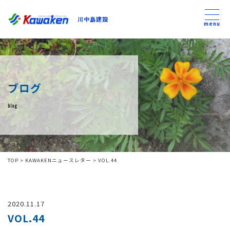
川中島建設
川中島建設
menu
トップ
ブログ
トピックス
blog
事業内容
私たちについて
TOP
>
KAWAKENニュースレター
>
VOL.44
会社方針
2020.11.17
コンテンツ
VOL.44