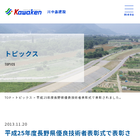
川中島建設
川中島建設
menu
トップ
トピックス
トピックス
TOPICS
事業内容
私たちについて
TOP
>
トピックス
>
平成25年度長野県優良技術者表彰式で表彰されました。
会社方針
2013.11.20
コンテンツ
平成25年度長野県優良技術者表彰式で表彰さ