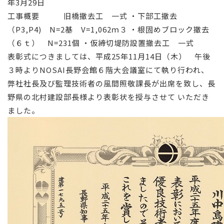
年3月29日
工事概要 旧橋撤去工 一式 ・下部工撤去
（P3,P4) N=2基 V=1,062ｍ３ ・根固めブロック撤去
（６ｔ） N=231個 ・仮締切堤防設置撤去工 一式
表彰式につきましては、平成25年11月14日（木） 午後
３時よりNOSAI長野会館６階大会議室にて執り行われ、
弊社社長及び監理技術者の風間照敬課長が出席を致し、長
野県の北村建設部長様より表彰状を授与させて いただき
ました。