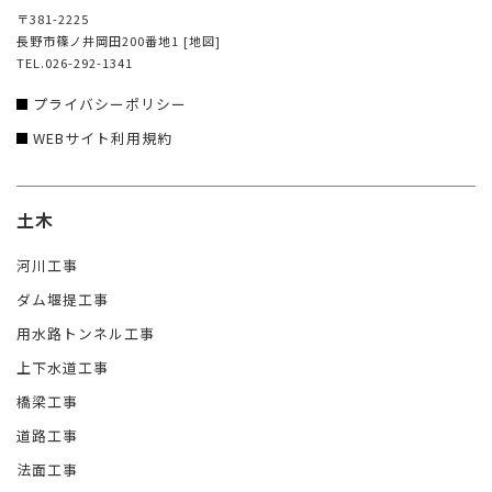
〒381-2225
長野市篠ノ井岡田200番地1
[地図]
TEL.026-292-1341
プライバシーポリシー
WEBサイト利用規約
土木
河川工事
ダム堰提工事
用水路トンネル工事
上下水道工事
橋梁工事
道路工事
法面工事