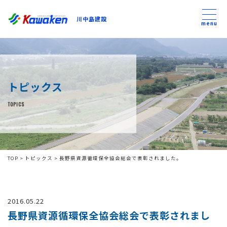
川中島建設
川中島建設
menu
トップ
トピックス
トピックス
TOPICS
事業内容
私たちについて
TOP
>
トピックス
>
長野県資源循環保全協会総会で表彰されました。
会社方針
2016.05.22
コンテンツ
長野県資源循環保全協会総会で表彰されまし