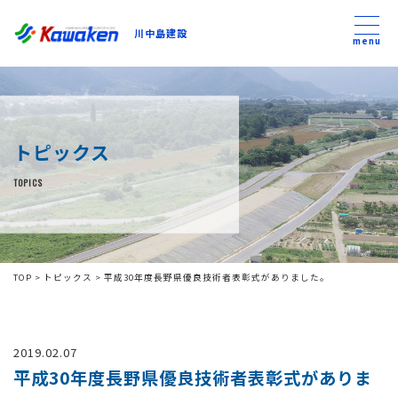
川中島建設
川中島建設
menu
トップ
トピックス
トピックス
TOPICS
事業内容
私たちについて
TOP
>
トピックス
>
平成30年度長野県優良技術者表彰式がありました。
会社方針
2019.02.07
コンテンツ
平成30年度長野県優良技術者表彰式がありま