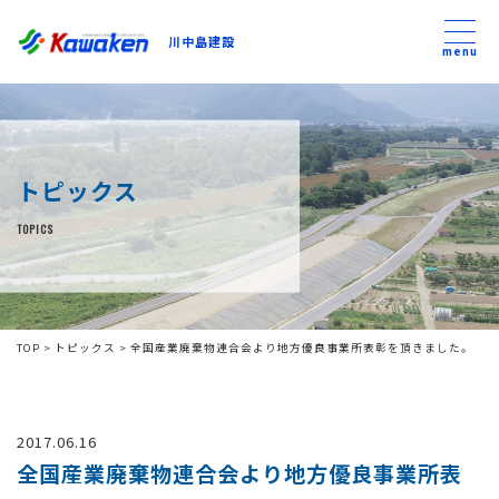
川中島建設
川中島建設
menu
トップ
トピックス
トピックス
TOPICS
事業内容
私たちについて
TOP
>
トピックス
>
全国産業廃棄物連合会より地方優良事業所表彰を頂きました。
会社方針
2017.06.16
コンテンツ
全国産業廃棄物連合会より地方優良事業所表