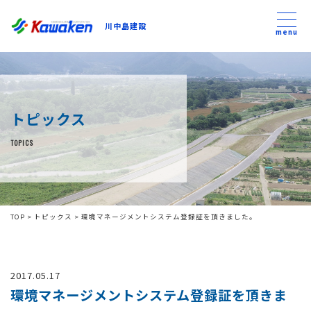
川中島建設
川中島建設
menu
トップ
トピックス
トピックス
TOPICS
事業内容
私たちについて
TOP
>
トピックス
>
環境マネージメントシステム登録証を頂きました。
会社方針
2017.05.17
コンテンツ
環境マネージメントシステム登録証を頂きま