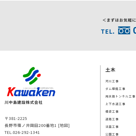
＜まずはお気軽
TEL.
土木
河川工事
ダム堰提工事
用水路トンネル工事
川中島建設株式会社
上下水道工事
橋梁工事
〒381-2225
道路工事
長野市篠ノ井岡田200番地1
[地図]
法面工事
TEL.026-292-1341
公園工事