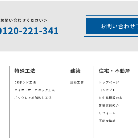
にお問い合わせください＞
お問い合わせ
0120-221-341
特殊工法
建築
住宅・不動産
DKボンド工法
建築工事
トップページ
バイオ・オーガニック工法
コンセプト
ポリウレア樹脂吹付工法
川中島建設の家
新築実例紹介
リフォーム
不動産情報