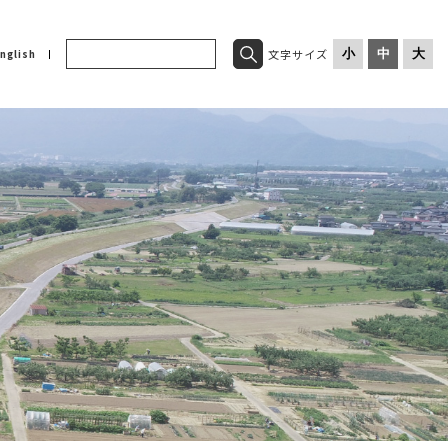
文字サイズ
小
中
大
nglish