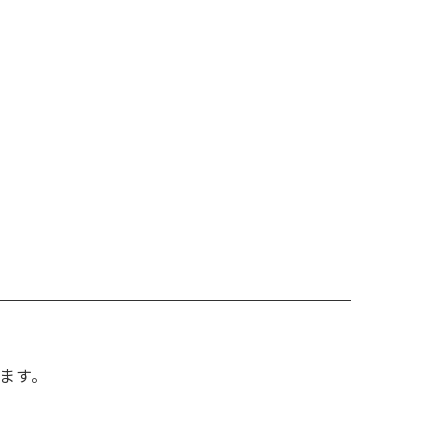
ます。
）