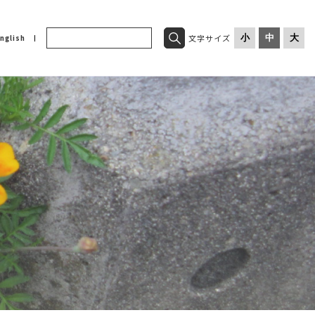
文字サイズ
小
中
大
nglish