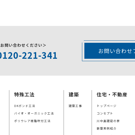
にお問い合わせください＞
お問い合わせ
0120-221-341
特殊工法
建築
住宅・不動産
DKボンド工法
建築工事
トップページ
バイオ・オーガニック工法
コンセプト
ポリウレア樹脂吹付工法
川中島建設の家
新築実例紹介