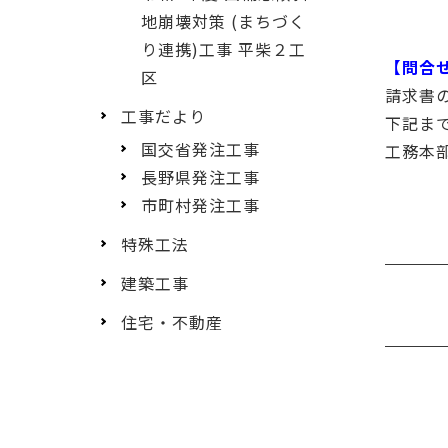
地崩壊対策 (まちづく
り連携)工事 平柴２工
【問合
区
請求書
工事だより
下記ま
国交省発注工事
工務本部
長野県発注工事
担
市町村発注工事
特殊工法
建築工事
住宅・不動産