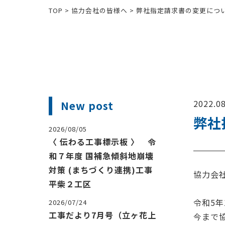
TOP
>
協力会社の皆様へ
>
弊社指定請求書の変更につ
2022.08
New post
弊社
2026/08/05
〈 伝わる工事標示板 〉 令
和７年度 国補急傾斜地崩壊
対策 (まちづくり連携)工事
協力会
平柴２工区
令和
5
年
2026/07/24
工事だより7月号（立ヶ花上
今まで