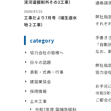
流河道掘削外その2工事）
適格請
2026/07/21
弊社指
工事だより7月号（埴生遊水
それぞ
地２工事）
手書き
category
「自動
なお、
協力会社の皆様へ
日々の話題
弊社指
表彰・式典・行事
協力会
建設業協会
お手元
採用情報
令和
5
年
ご都合
土木工事
令和7年度 国補急傾斜