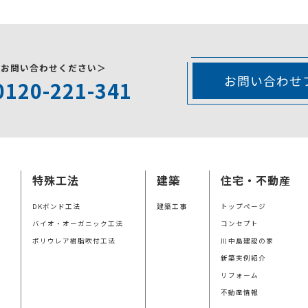
にお問い合わせください＞
お問い合わせ
0120-221-341
特殊工法
建築
住宅・不動産
DKボンド工法
建築工事
トップページ
バイオ・オーガニック工法
コンセプト
ポリウレア樹脂吹付工法
川中島建設の家
新築実例紹介
リフォーム
不動産情報