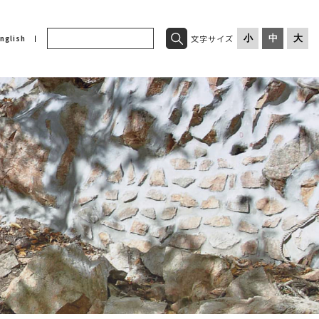
文字サイズ
小
中
大
nglish