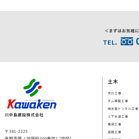
＜まずはお気軽
TEL.
土木
河川工事
ダム堰提工事
用水路トンネル工事
川中島建設株式会社
上下水道工事
橋梁工事
〒381-2225
道路工事
長野市篠ノ井岡田200番地1
[地図]