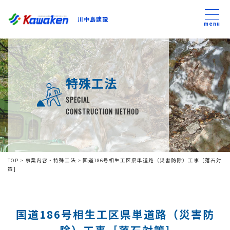
川中島建設
川中島建設
menu
トップ
特殊工法
トピックス
SPECIAL
CONSTRUCTION METHOD
事業内容
私たちについて
TOP
>
事業内容・特殊工法
>
国道186号相生工区県単道路（災害防除）工事［落石対
策]
会社方針
国道186号相生工区県単道路（災害防
コンテンツ
除）工事［落石対策]