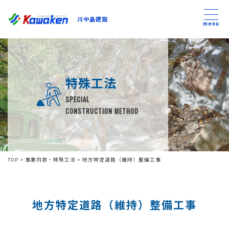
川中島建設
川中島建設
menu
トップ
特殊工法
トピックス
SPECIAL
CONSTRUCTION METHOD
事業内容
私たちについて
TOP
>
事業内容・特殊工法
>
地方特定道路（維持）整備工事
会社方針
地方特定道路（維持）整備工事
コンテンツ