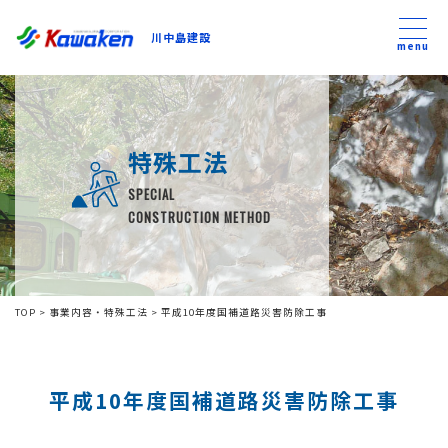
川中島建設
川中島建設
menu
トップ
特殊工法
トピックス
SPECIAL
CONSTRUCTION METHOD
事業内容
私たちについて
TOP
>
事業内容・特殊工法
>
平成10年度国補道路災害防除工事
会社方針
平成10年度国補道路災害防除工事
コンテンツ