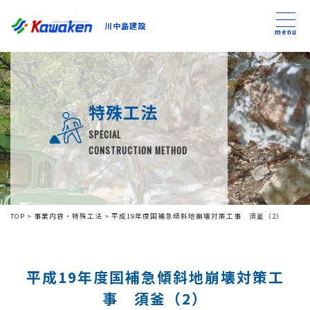
川中島建設
川中島建設
menu
トップ
特殊工法
トピックス
SPECIAL
CONSTRUCTION METHOD
事業内容
私たちについて
TOP
>
事業内容・特殊工法
>
平成19年度国補急傾斜地崩壊対策工事 須釜（2）
会社方針
平成19年度国補急傾斜地崩壊対策工
コンテンツ
事 須釜（2）