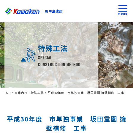
川中島建設
川中島建設
menu
トップ
特殊工法
トピックス
SPECIAL
CONSTRUCTION METHOD
事業内容
私たちについて
TOP
>
事業内容・特殊工法
>
平成30年度 市単独事業 坂田霊園 擁壁補修 工事
会社方針
平成30年度 市単独事業 坂田霊園 擁
コンテンツ
壁補修 工事