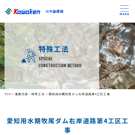
川中島建設
川中島建設
menu
トップ
特殊工法
トピックス
SPECIAL
CONSTRUCTION METHOD
事業内容
私たちについて
TOP
>
事業内容・特殊工法
>
愛知用水期牧尾ダム右岸道路第4工区工事
会社方針
愛知用水期牧尾ダム右岸道路第4工区工
コンテンツ
事