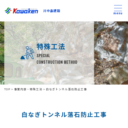
川中島建設
川中島建設
menu
トップ
特殊工法
トピックス
SPECIAL
CONSTRUCTION METHOD
事業内容
私たちについて
TOP
>
事業内容・特殊工法
>
白なぎトンネル落石防止工事
会社方針
白なぎトンネル落石防止工事
コンテンツ