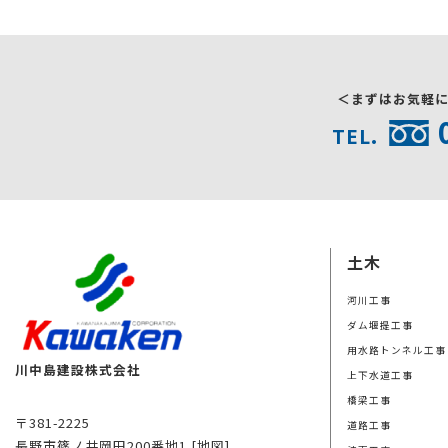
＜まずはお気軽
TEL.
土木
河川工事
ダム堰提工事
用水路トンネル工事
川中島建設株式会社
上下水道工事
橋梁工事
〒381-2225
道路工事
長野市篠ノ井岡田200番地1
[地図]