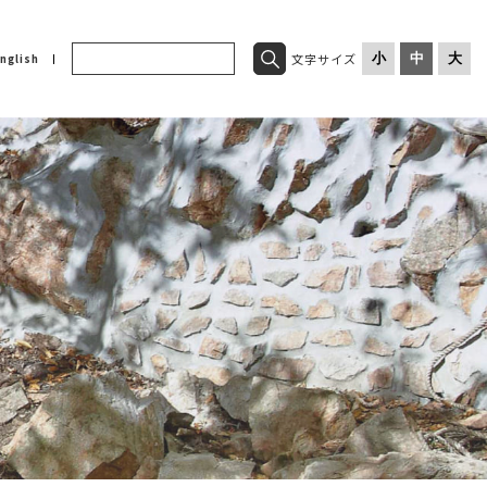
文字サイズ
小
中
大
nglish