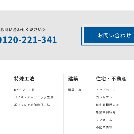
にお問い合わせください＞
お問い合わせ
0120-221-341
特殊工法
建築
住宅・不動産
DKボンド工法
建築工事
トップページ
バイオ・オーガニック工法
コンセプト
ポリウレア樹脂吹付工法
川中島建設の家
新築実例紹介
リフォーム
不動産情報