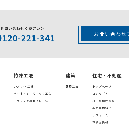
にお問い合わせください＞
お問い合わせ
0120-221-341
特殊工法
建築
住宅・不動産
DKボンド工法
建築工事
トップページ
バイオ・オーガニック工法
コンセプト
ポリウレア樹脂吹付工法
川中島建設の家
新築実例紹介
リフォーム
不動産情報