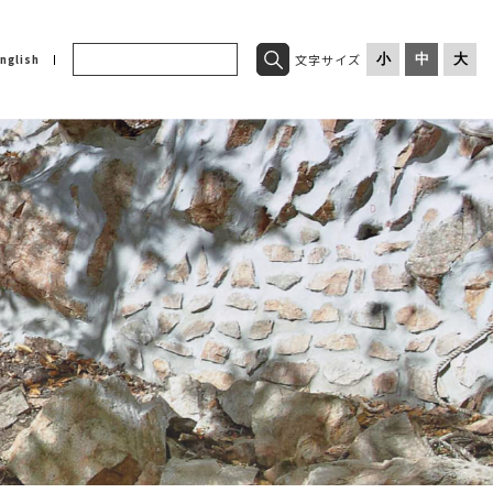
文字サイズ
小
中
大
nglish