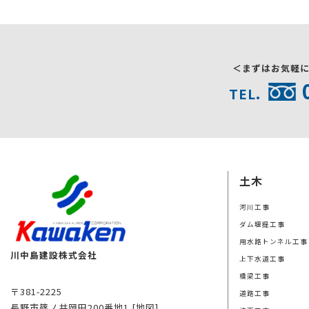
＜まずはお気軽
TEL.
土木
河川工事
ダム堰提工事
用水路トンネル工事
川中島建設株式会社
上下水道工事
橋梁工事
〒381-2225
道路工事
長野市篠ノ井岡田200番地1
[地図]