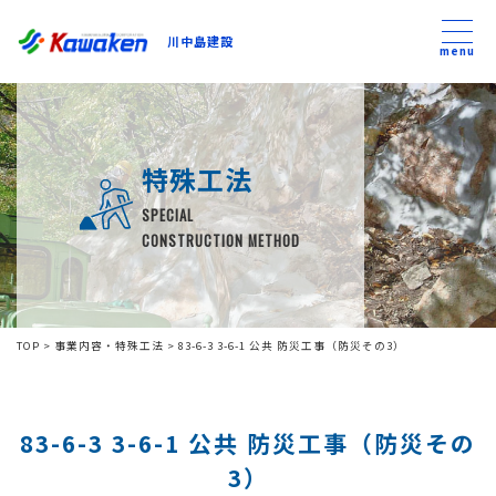
川中島建設
川中島建設
menu
トップ
特殊工法
トピックス
SPECIAL
CONSTRUCTION METHOD
事業内容
私たちについて
TOP
>
事業内容・特殊工法
>
83-6-3 3-6-1 公共 防災工事（防災その3）
会社方針
83-6-3 3-6-1 公共 防災工事（防災その
コンテンツ
3）