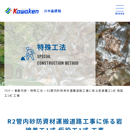
川中島建設
川中島建設
menu
トップ
特殊工法
トピックス
SPECIAL
CONSTRUCTION METHOD
事業内容
私たちについて
TOP
>
事業内容・特殊工法
>
R2管内砂防資材運搬道路工事に係る岩接着工1式 仮設
工1式 工事
会社方針
R2管内砂防資材運搬道路工事に係る岩
コンテンツ
接着工1式 仮設工1式 工事