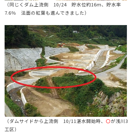
（同じくダム上流側 10/24 貯水位約16ｍ、貯水率
7.6％ 法面の紅葉も進んできました）
（ダムサイドから上流側 10/11湛水開始時、
〇
が浅川3
工区）