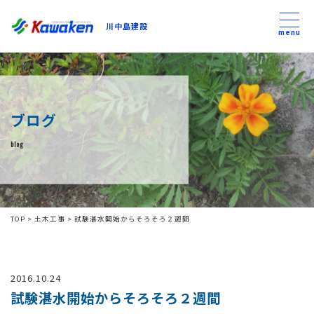
川中島建設
川中島建設
menu
トップ
ブログ
トピックス
blog
事業内容
私たちについて
TOP
>
土木工事
>
試験湛水開始からそろそろ２週間
会社方針
2016.10.24
コンテンツ
試験湛水開始からそろそろ２週間