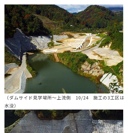
（ダムサイド見学場所～上流側 10/24 施工の3工区は
水没）