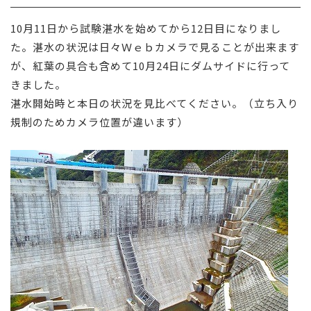
採用情報
10月11日から試験湛水を始めてから12日目になりまし
た。湛水の状況は日々Ｗｅｂカメラで見ることが出来ます
お問い合わせ
が、紅葉の具合も含めて10月24日にダムサイドに行って
きました。
湛水開始時と本日の状況を見比べてください。（立ち入り
規制のためカメラ位置が違います）