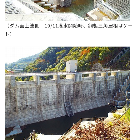
（ダム面上流側 10/11湛水開始時、鋼製三角屋根はゲー
ト）