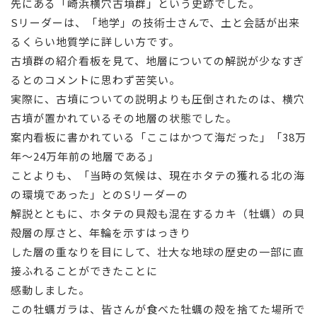
先にある「崎浜横穴古墳群」という史跡でした。
Sリーダーは、「地学」の技術士さんで、土と会話が出来
るくらい地質学に詳しい方です。
古墳群の紹介看板を見て、地層についての解説が少なすぎ
るとのコメントに思わず苦笑い。
実際に、古墳についての説明よりも圧倒されたのは、横穴
古墳が置かれているその地層の状態でした。
案内看板に書かれている「ここはかつて海だった」「38万
年～24万年前の地層である」
ことよりも、「当時の気候は、現在ホタテの獲れる北の海
の環境であった」とのSリーダーの
解説とともに、ホタテの貝殻も混在するカキ（牡蠣）の貝
殻層の厚さと、年輪を示すはっきり
した層の重なりを目にして、壮大な地球の歴史の一部に直
接ふれることができたことに
感動しました。
この牡蠣ガラは、皆さんが食べた牡蠣の殻を捨てた場所で