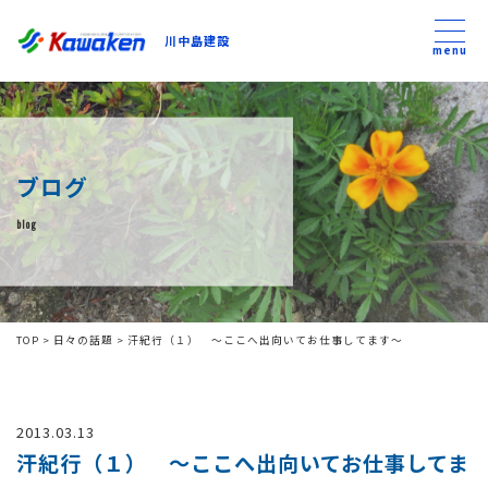
川中島建設
川中島建設
menu
トップ
ブログ
トピックス
blog
事業内容
私たちについて
TOP
>
日々の話題
>
汗紀行（１） ～ここへ出向いてお仕事してます～
会社方針
2013.03.13
コンテンツ
汗紀行（１） ～ここへ出向いてお仕事してま