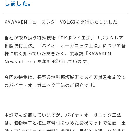
しました。
採用情報
KAWAKENニュースレターVOL.63を発行いたしました。
お問い合わせ
当社が取り扱う特殊技術
「DKボンド工法」
「ポリウレア
樹脂吹付工法」「バイオ・オーガニック工法」について
皆
様に広く知っていただきたく、広報誌『KAWAKEN
Newsletter 』を年3回発行しています。
今回の特集は、長野県埴科郡坂城町にある天然温泉施設で
のバイオ・オーガニック工法のご紹介です。
本誌でも記載していますが、バイオ・オーガニック工法
は、植物種子と植生基盤材をつめた袋状マットで法面（土
砂・コンクリート・岩盤）を覆い、自然と調和しながら法