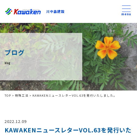
川中島建設
川中島建設
menu
トップ
ブログ
トピックス
blog
事業内容
私たちについて
TOP
>
特殊工法
>
KAWAKENニュースレターVOL.63を発行いたしました。
会社方針
2022.12.09
コンテンツ
KAWAKENニュースレターVOL.63を発行いた