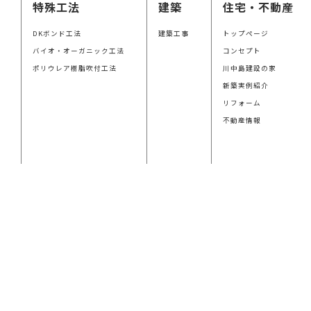
特殊工法
建築
住宅・不動産
DKボンド工法
建築工事
トップページ
バイオ・オーガニック工法
コンセプト
ポリウレア樹脂吹付工法
川中島建設の家
新築実例紹介
リフォーム
不動産情報