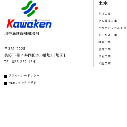
土木
河川工事
ダム堰提工事
用水路トンネル工事
川中島建設株式会社
上下水道工事
橋梁工事
〒381-2225
道路工事
長野市篠ノ井岡田200番地1
[地図]
法面工事
TEL.026-292-1341
公園工事
プライバシーポリシー
WEBサイト利用規約