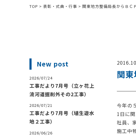
TOP
>
表彰・式典・行事
>
関東地方整備局長からＢＣ
2016.10
New post
関東
2026/07/24
工事だより7月号（立ヶ花上
流河道掘削外その2工事）
今年の
2026/07/21
工事だより7月号（埴生遊水
1日に
地２工事）
社員、
施工中
2026/06/26