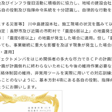
会及びインフラ復旧活動に積極的に協力し、地域の建設会社
各自の役割及び指揮命令系統を十分認識し、自律的な行動を
とする災害等】 川中島建設本社、施工現場の状況を鑑みて
特定：長野市及び近隣の市町村で「震度6弱以上」の地震発
準：「震度6弱以上」の地震が発生した場合に適用。但し「
っても、事業継続に重大な影響を及ぼす現象が発生した場合
・運用】
ロジェクトメンバをはじめ関係者の多大な尽力でＢＣＰの計
計画が計画倒れに終わらないためにも今後の維持作業必要な
報連絡体制図の維持、非常用ツールを実際に用いての対応訓
ることのないように、基本方針4項にある各自の役割、指揮
ようにお願いします。