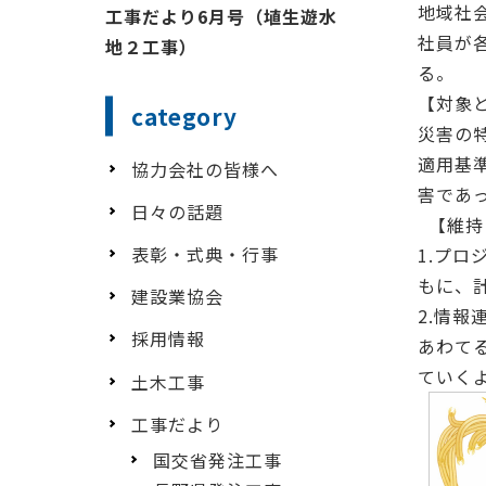
地域社
工事だより6月号（埴生遊水
社員が
地２工事）
る。
【対象
category
災害の
適用基
協力会社の皆様へ
害であ
日々の話題
【維持
表彰・式典・行事
1.プ
もに、
建設業協会
2.情
採用情報
あわて
ていく
土木工事
工事だより
国交省発注工事