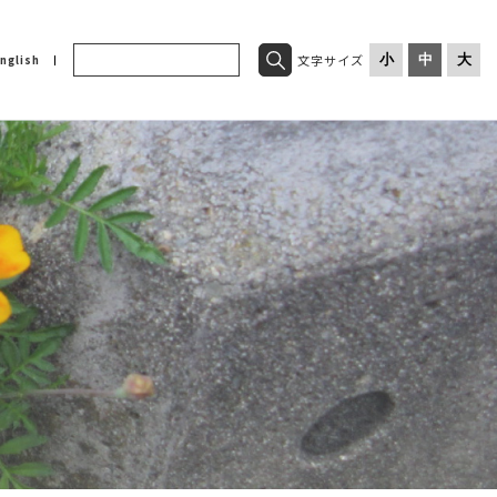
文字サイズ
小
中
大
nglish