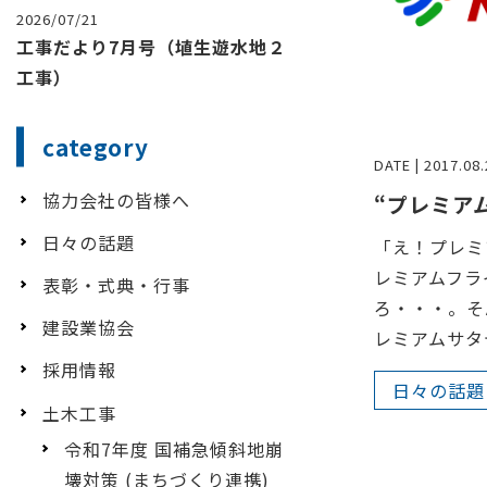
2026/07/21
工事だより7月号（埴生遊水地２
工事）
category
DATE | 2017.08.
協力会社の皆様へ
“プレミア
日々の話題
「え！プレミ
レミアムフラ
表彰・式典・行事
ろ・・・。そ
建設業協会
レミアムサタデ
採用情報
日々の話題
土木工事
令和7年度 国補急傾斜地崩
壊対策 (まちづくり連携)