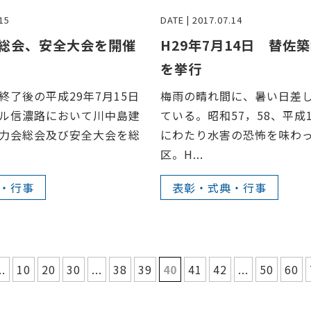
15
DATE | 2017.07.14
総会、安全大会を開催
H29年7月14日 替佐
を挙行
終了後の平成29年7月15日
梅雨の晴れ間に、暑い日差
ル信濃路において川中島建
ている。昭和57，58、平成1
力会総会及び安全大会を総
にわたり水害の恐怖を味わ
区。H...
・行事
表彰・式典・行事
..
10
20
30
...
38
39
40
41
42
...
50
60