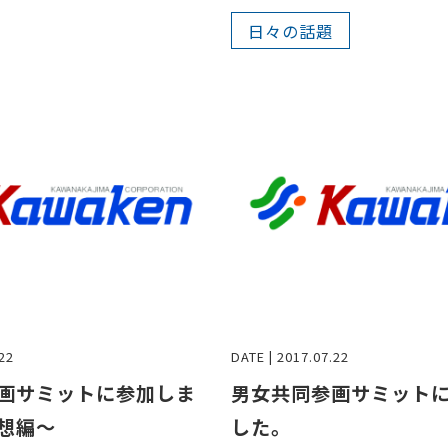
日々の話題
22
DATE | 2017.07.22
画サミットに参加しま
男女共同参画サミット
想編～
した。