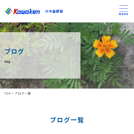
川中島建設
川中島建設
menu
トップ
ブログ
トピックス
blog
事業内容
私たちについて
TOP
>
ブログ一覧
会社方針
ブログ一覧
コンテンツ