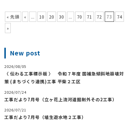
« 先頭
«
...
10
20
30
...
70
71
72
73
74
»
New post
2026/08/05
〈 伝わる工事標示板 〉 令和７年度 国補急傾斜地崩壊対
策 (まちづくり連携)工事 平柴２工区
2026/07/24
工事だより7月号（立ヶ花上流河道掘削外その2工事）
2026/07/21
工事だより7月号（埴生遊水地２工事）