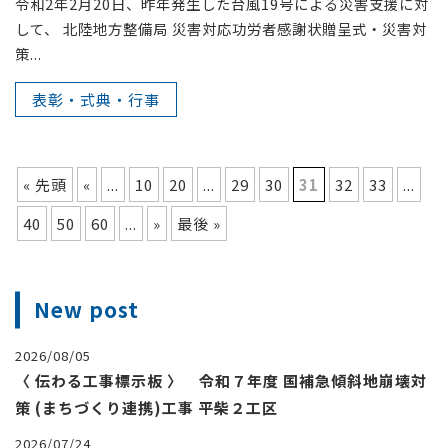
令和2年2月20日、昨年発生した台風19号による災害支援に対
して、 北陸地方整備局 災害対応功労者感謝状贈呈式・災害対
策...
表彰・式典・行事
« 先頭
«
...
10
20
...
29
30
31
32
33
...
40
50
60
...
»
最後 »
New post
2026/08/05
〈 伝わる工事標示板 〉 令和７年度 国補急傾斜地崩壊対
策 (まちづくり連携)工事 平柴２工区
2026/07/24