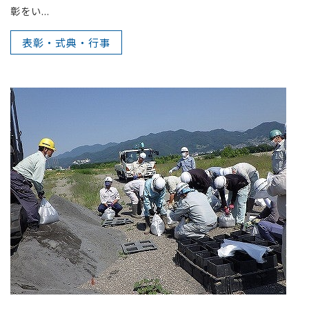
彰をい...
表彰・式典・行事