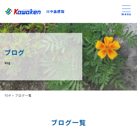
川中島建設
川中島建設
menu
トップ
ブログ
トピックス
blog
事業内容
私たちについて
TOP
>
ブログ一覧
会社方針
ブログ一覧
コンテンツ