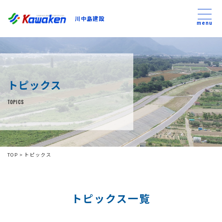
川中島建設
川中島建設
menu
トップ
トピックス
トピックス
TOPICS
事業内容
私たちについて
TOP
>
トピックス
会社方針
トピックス一覧
コンテンツ